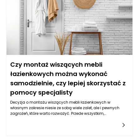
mogą przyczynić się do walki z nadwrażliwością?
Czy montaż wiszących mebli
łazienkowych można wykonać
samodzielnie, czy lepiej skorzystać z
pomocy specjalisty
Decyzja o montażu wiszących mebli łazienkowych w
własnym zakresie niesie ze sobą wiele zalet, ale i pewnych
zagrożeń, które warto rozważyć. Przede wszystkim,
samodzielny montaż mebli łazienkowych może być
doskonałym sposobem na zaoszczędzenie pieniędzy. Budżet,
którym dysponujemy podczas remontu łazienki, często bywa
ograniczony, a koszty robocizny mogą znacząco podnieść