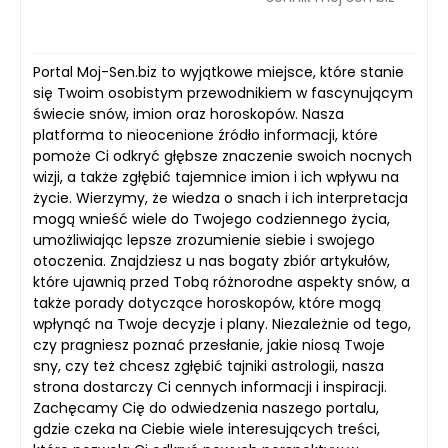
Portal Moj-Sen.biz to wyjątkowe miejsce, które stanie
się Twoim osobistym przewodnikiem w fascynującym
świecie snów, imion oraz horoskopów. Nasza
platforma to nieocenione źródło informacji, które
pomoże Ci odkryć głębsze znaczenie swoich nocnych
wizji, a także zgłębić tajemnice imion i ich wpływu na
życie. Wierzymy, że wiedza o snach i ich interpretacja
mogą wnieść wiele do Twojego codziennego życia,
umożliwiając lepsze zrozumienie siebie i swojego
otoczenia. Znajdziesz u nas bogaty zbiór artykułów,
które ujawnią przed Tobą różnorodne aspekty snów, a
także porady dotyczące horoskopów, które mogą
wpłynąć na Twoje decyzje i plany. Niezależnie od tego,
czy pragniesz poznać przesłanie, jakie niosą Twoje
sny, czy też chcesz zgłębić tajniki astrologii, nasza
strona dostarczy Ci cennych informacji i inspiracji.
Zachęcamy Cię do odwiedzenia naszego portalu,
gdzie czeka na Ciebie wiele interesujących treści,