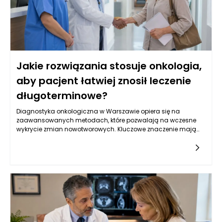
Jakie rozwiązania stosuje onkologia,
aby pacjent łatwiej znosił leczenie
długoterminowe?
Diagnostyka onkologiczna w Warszawie opiera się na
zaawansowanych metodach, które pozwalają na wczesne
wykrycie zmian nowotworowych. Kluczowe znaczenie mają
badania obrazowe, takie jak tomografia komputerowa,
rezonans magnetyczny oraz ultrasonografia, które
umożliwiają oceny strukturalne narządów wewnętrznych.
Oprócz tego, istotną rolę odgrywają badania laboratoryjne, w
tym oznaczenia markerów nowotworowych w krwi, które mogą
wskazywać na obecność choroby. W Warszawie, dzięki
postępowi w dziedzinie genetyki, coraz częściej stosuje się
również badania molekularne, które identyfikują mutacje
genów związanych z nowotworami, co pozwala na bardziej
spersonalizowane podejście do leczenia. Kluczowe jest