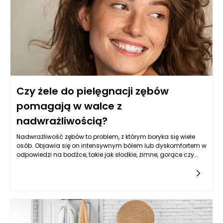
i zindywidualizowane. Dzięki temu leczenie onkologiczne w
Warszawie staje się bardziej skuteczne, a zarazem mniej
obciążające dla pacjentów. Rozwój wiedzy oraz innowacyjne
podejścia są kluczowe w walce z nowotworami, co pomaga
osiągać lepsze wyniki terapeutyczne przy mniejszych
skutkach ubocznych.
Czy żele do pielęgnacji zębów
pomagają w walce z
nadwrażliwością?
Nadwrażliwość zębów to problem, z którym boryka się wiele
osób. Objawia się on intensywnym bólem lub dyskomfortem w
odpowiedzi na bodźce, takie jak słodkie, zimne, gorące czy
kwaśne substancje. Przyczyny nadwrażliwości mogą być
różnorodne – od odsłoniętych korzeni zębów, przez
uszkodzenia szkliwa, aż po problemy z dziąsłami. W
odpowiedzi na ten problem, rynek stomatologiczny oferuje
szereg produktów, które mają na celu złagodzenie tych
dolegliwości. Wśród nich często wymienia się żele do
pielęgnacji zębów. Jakie są ich właściwości i w jakim stopniu