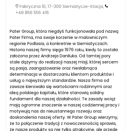
Fabryczna 10, 17-300 Siemiatycze-Stacja,
+48 856 556 416
Pater Group, która niegdyś funkcjonowała pod nazwą
Pater Firma, ma swoje korzenie w malowniczym
regionie Podlasia, a konkretnie w Siemiatyczach.
Historia naszej firmy sięga 1976 roku, kiedy to została
założona przez Andrzeja Daniluka. Od tamtej pory
stale dążymy do realizacji naszej misji, której sercem
są pasja, zaangażowanie oraz niesłabnąca
determinacja w dostarczaniu klientom produktów i
usług o najwyższym standardzie. Nasza firma od
zawsze kierowała się wartościami rodzinnymi oraz
ideą polskiego kapitału, które stanowią solidny
fundament dla naszej działalności. Te zasady wciąż
mają ogromne znaczenie w naszej codziennej pracy i
motywują nas do nieustannego rozwoju oraz
doskonalenia naszej oferty. W Pater Group wierzymy,
że to połączenie tradycji z nowoczesnością sprawia,
że nasze produkty są nie tylko atrakcyjne, ale przede