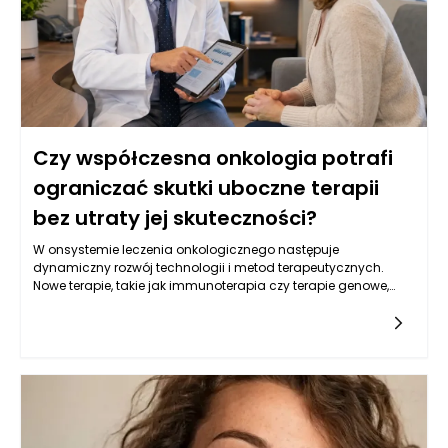
zrozumienie, że wczesne wykrycie choroby zwiększa szanse na
skuteczne leczenie oraz poprawia komfort życia pacjentów.
Czy współczesna onkologia potrafi
ograniczać skutki uboczne terapii
bez utraty jej skuteczności?
W onsystemie leczenia onkologicznego następuje
dynamiczny rozwój technologii i metod terapeutycznych.
Nowe terapie, takie jak immunoterapia czy terapie genowe,
oferują pacjentom z nowotworami nowe możliwości, które
mogą przyczynić się do ograniczenia skutków ubocznych. Te
nowoczesne metody działają na zasadzie wspierania
naturalnych mechanizmów obronnych organizmu lub
modyfikacji genetycznych komórek nowotworowych, co w
efekcie może zmniejszać potrzebę stosowania tradycyjnych
terapii, takich jak chemioterapia. Decyzje podejmowane w
kontekście onkologii w Warszawie często uwzględniają
możliwości podejścia do leczenia, które są bardziej precyzyjne