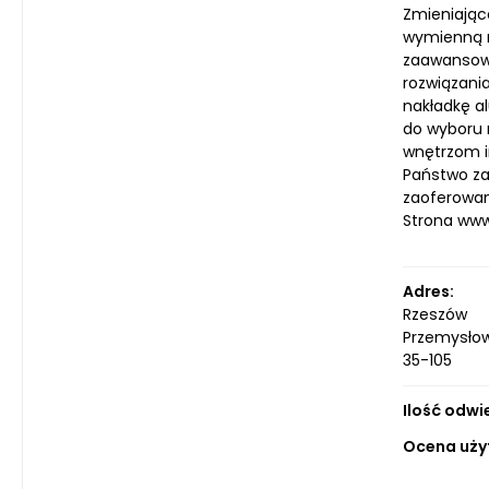
Zmieniające
wymienną n
zaawansowa
rozwiązani
nakładkę a
do wyboru 
wnętrzom i
Państwo za
zaoferowan
Strona ww
Adres:
Rzeszów
Przemysłow
35-105
Ilość odwi
Ocena uży