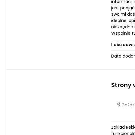
informacji
jest podją
swoimi doś
idealnej o
niezbędne i
Wspólnie tw
Ilość odwi
Data dodan
Strony
Goździ
Zakład Rek
funkcjonal