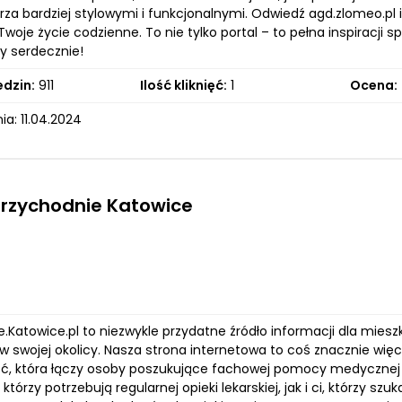
rza bardziej stylowymi i funkcjonalnymi. Odwiedź agd.zlomeo.pl 
oje życie codzienne. To nie tylko portal – to pełna inspiracji 
 serdecznie!
edzin:
911
Ilość kliknięć:
1
Ocena:
a: 11.04.2024
przychodnie Katowice
e.Katowice.pl to niezwykle przydatne źródło informacji dla mie
w swojej okolicy. Nasza strona internetowa to coś znacznie wię
ć, która łączy osoby poszukujące fachowej pomocy medycznej z
 którzy potrzebują regularnej opieki lekarskiej, jak i ci, którzy s