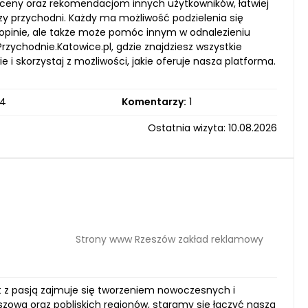
oceny oraz rekomendacjom innych użytkowników, łatwiej
y przychodni. Każdy ma możliwość podzielenia się
opinie, ale także może pomóc innym w odnalezieniu
zychodnie.Katowice.pl, gdzie znajdziesz wszystkie
 i skorzystaj z możliwości, jakie oferuje nasza platforma.
4
Komentarzy:
1
Ostatnia wizyta: 10.08.2026
Strony www Rzeszów zakład reklamowy
t z pasją zajmuje się tworzeniem nowoczesnych i
szowa oraz pobliskich regionów, staramy się łączyć naszą