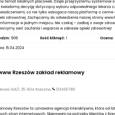
 na temat lokalnych placówek. Dzięki przejrzystemu systemowi 
ć świadomą decyzję dotyczącą wyboru odpowiedniego lekarza cz
wiadczeniami, co nie tylko wzbogaca naszą platformę o cenne 
pieki zdrowotnej. Zachęcamy do odwiedzenia naszej strony www.Pr
nformacje w jednym miejscu. Nie czekaj – zadbaj o swoje zdrowie
orzymy sieć zaufania i wsparcia w zakresie opieki zdrowotnej!
edzin:
906
Ilość kliknięć:
1
Ocena:
ia: 15.04.2024
 www Rzeszów zakład reklamowy
kowa 14A/1, 35-604 Rzeszów,
123456789
lamowy Rzeszów to uznawana agencja interaktywna, która od la
nych stron internetowych. Skierowani na potrzeby klientów z Rze