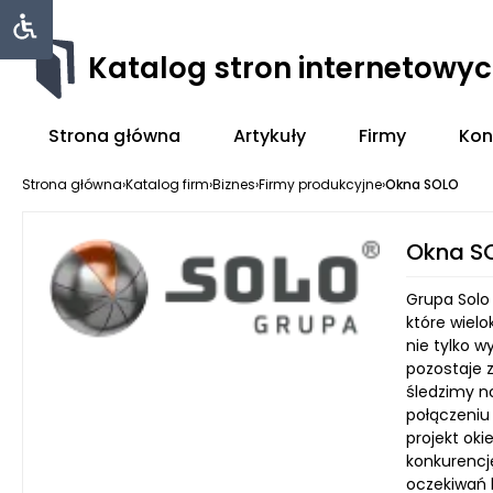
Katalog stron internetowy
Strona główna
Artykuły
Firmy
Kon
Strona główna
›
Katalog firm
›
Biznes
›
Firmy produkcyjne
›
Okna SOLO
Okna S
Grupa Solo
które wiel
nie tylko 
pozostaje 
śledzimy n
połączeniu
projekt ok
konkurencj
oczekiwań 