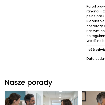
Portal brow
rankingi –
pełne pasj
Niezależni
dostarczy C
Naszym cel
do regularn
Wejdź na br
Ilość odwi
Data dodan
Nasze porady