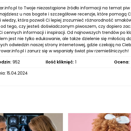
ar.info.pl to Twoje niezastąpione źródło informacji na temat piw
 znajdziesz u nas bogate i szczegółowe recenzje, które pomogą C
i i wiedzy, która pozwoli Ci lepiej zrozumieć różnorodność smak
e od tego, czy jesteś doświadczonym piwoszem, czy dopiero zac
i cennych informacji i inspiracji. Od najnowszych trendów po k
em jest nie tylko edukowanie, ale także dzielenie się miłością
ych odwiedzin naszej strony internetowej, gdzie czekają na Ciebi
owar.info.pl i zanurz się w wspaniały świat piw rzemieślniczych!
edzin:
952
Ilość kliknięć:
1
Ocena:
ia: 15.04.2024