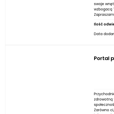
swoje wnęt
wzbogacą Tw
Zapraszamy
Ilość odwi
Data dodani
Portal 
Przychodni
zdrowotną 
społecznoś
Zarówno ci,