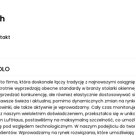
ch
takt
OLO
 to firma, która doskonale łączy tradycję z najnowszymi osiąg
okrotnie wyprzedzają obecne standardy w branży stolarki okienne
wyprzedzać konkurencję, ale również elastycznie dostosowywać si
zawsze świeża i aktualna, pomimo dynamicznych zmian na rynku. 
owinki, ale także aktywnie je wprowadzamy. Cały czas monitoruje
 z naszym wieloletnim doświadczeniem, przekształca się w unika
ien LuftHaus, postawiliśmy na maksymalną szczelność, co umożl
ę pod względem technologicznym. W naszym podejściu do tworze
klientów. Wprowadzamy na rynek rozwiązania, które umożliwiają