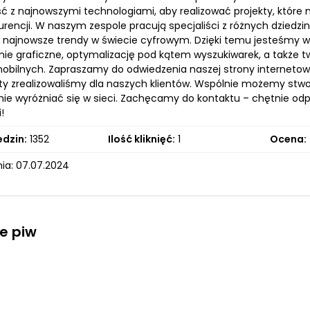
 z najnowszymi technologiami, aby realizować projekty, które nie
urencji. W naszym zespole pracują specjaliści z różnych dziedz
ą najnowsze trendy w świecie cyfrowym. Dzięki temu jesteśmy w
nie graficzne, optymalizację pod kątem wyszukiwarek, a także
obilnych. Zapraszamy do odwiedzenia naszej strony internetowe
ekty zrealizowaliśmy dla naszych klientów. Wspólnie możemy stw
onie wyróżniać się w sieci. Zachęcamy do kontaktu – chętnie od
!
edzin:
1352
Ilość kliknięć:
1
Ocena:
ia: 07.07.2024
e piw