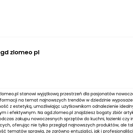
agd zlomeo pl
.zlomeo.pl stanowi wyjątkową przestrzeń dla pasjonatów nowocz
formacji na temat najnowszych trendów w dziedzinie wyposażeni
ność z estetyką, umożliwiając użytkownikom odnalezienie idealny
m i efektywnym. Na agd.zlomeo.pl znajdziesz bogaty zbiór art
dczas zakupu nowoczesnych sprzętów do kuchni, łazienki czy i
ych, oferując nie tylko przegląd najnowszych produktów, ale tak
ć tematów sprawia, że zarówno entuzjaści, jak i profesjonaliści 