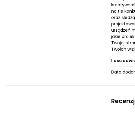
kreatywność
na tle konk
oraz śledz
projektowa
urządzeń m
jakie proj
Twojej str
Twoich wizji
Ilość odwi
Data dodan
Recenzj