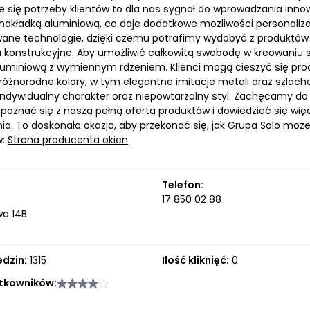
 się potrzeby klientów to dla nas sygnał do wprowadzania innowa
akładką aluminiową, co daje dodatkowe możliwości personaliza
ne technologie, dzięki czemu potrafimy wydobyć z produktów i
a konstrukcyjne. Aby umożliwić całkowitą swobodę w kreowaniu
luminiową z wymiennym rdzeniem. Klienci mogą cieszyć się prod
różnorodne kolory, w tym elegantne imitacje metali oraz szla
ndywidualny charakter oraz niepowtarzalny styl. Zachęcamy do 
poznać się z naszą pełną ofertą produktów i dowiedzieć się wi
ia. To doskonała okazja, aby przekonać się, jak Grupa Solo moż
w:
Strona producenta okien
Telefon:
17 850 02 88
a 14B
edzin:
1315
Ilość kliknięć:
0
tkowników: