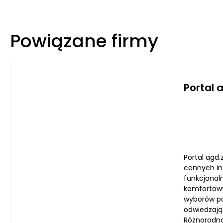
Powiązane firmy
Portal 
Portal agd
cennych in
funkcjonal
komfortowy
wyborów po
odwiedzając
Różnorodnoś