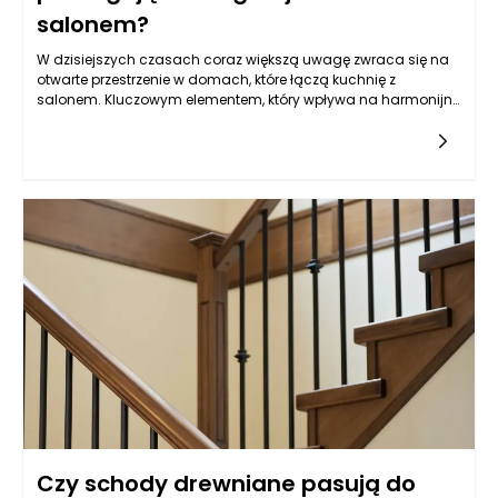
salonem?
W dzisiejszych czasach coraz większą uwagę zwraca się na
otwarte przestrzenie w domach, które łączą kuchnię z
salonem. Kluczowym elementem, który wpływa na harmonijne
połączenie tych dwóch obszarów, są meble kuchenne na
wymiar. W jaki sposób meble tego typu mogą zatem
przyczynić się do lepszej integracji kuchni z salonem?
Czy schody drewniane pasują do