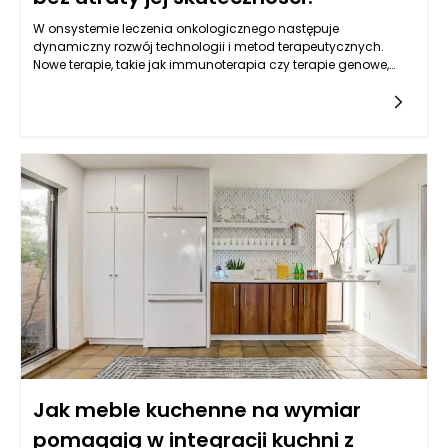
W onsystemie leczenia onkologicznego następuje
dynamiczny rozwój technologii i metod terapeutycznych.
Nowe terapie, takie jak immunoterapia czy terapie genowe,
oferują pacjentom z nowotworami nowe możliwości, które
mogą przyczynić się do ograniczenia skutków ubocznych. Te
nowoczesne metody działają na zasadzie wspierania
naturalnych mechanizmów obronnych organizmu lub
modyfikacji genetycznych komórek nowotworowych, co w
efekcie może zmniejszać potrzebę stosowania tradycyjnych
terapii, takich jak chemioterapia. Decyzje podejmowane w
kontekście onkologii w Warszawie często uwzględniają
możliwości podejścia do leczenia, które są bardziej precyzyjne
i zindywidualizowane. Dzięki temu leczenie onkologiczne w
Warszawie staje się bardziej skuteczne, a zarazem mniej
obciążające dla pacjentów. Rozwój wiedzy oraz innowacyjne
podejścia są kluczowe w walce z nowotworami, co pomaga
osiągać lepsze wyniki terapeutyczne przy mniejszych
skutkach ubocznych.
Jak meble kuchenne na wymiar
pomagają w integracji kuchni z