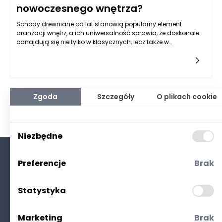
nowoczesnego wnętrza?
Schody drewniane od lat stanowią popularny element
aranżacji wnętrz, a ich uniwersalność sprawia, że doskonale
odnajdują się nie tylko w klasycznych, lecz także w
nowoczesnych przestrzeniach. Współczesne projekty coraz
częściej łączą minimalizm z naturalnymi akcentami, dzięki
czemu drewno zyskuje nowe, świeże oblicze. To właśnie
dlatego schody drewniane Rzeszów stały się jednym z
chętniej wybieranych rozwiązań w regionie – inwestorzy
dostrzegają w nich nie tylko walory użytkowe, ale również
Zgoda
Szczegóły
O plikach cookie
potencjał estetyczny. Wnętrza zaprojektowane z myślą o
prostocie i funkcjonalności stają się cieplejsze i bardziej
przyjazne dzięki naturalnym materiałom, takim jak drewno,
które nadaje przestrzeni charakter i elegancję.
Niezbędne
Preferencje
Brak
O nas
Kontakt
Statystyka
Polityka prywatności
(RODO. Cookies)
Marketing
Brak