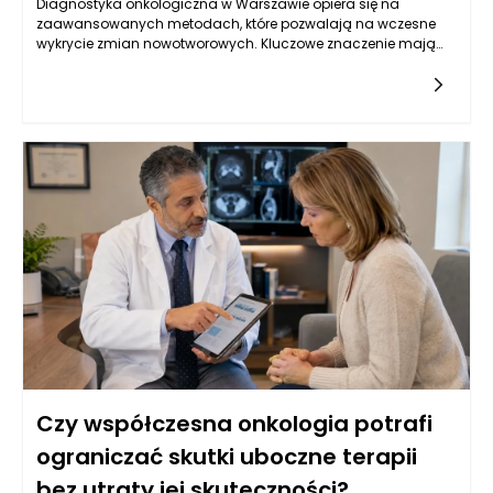
Diagnostyka onkologiczna w Warszawie opiera się na
zaawansowanych metodach, które pozwalają na wczesne
wykrycie zmian nowotworowych. Kluczowe znaczenie mają
badania obrazowe, takie jak tomografia komputerowa,
rezonans magnetyczny oraz ultrasonografia, które
umożliwiają oceny strukturalne narządów wewnętrznych.
Oprócz tego, istotną rolę odgrywają badania laboratoryjne, w
tym oznaczenia markerów nowotworowych w krwi, które mogą
wskazywać na obecność choroby. W Warszawie, dzięki
postępowi w dziedzinie genetyki, coraz częściej stosuje się
również badania molekularne, które identyfikują mutacje
genów związanych z nowotworami, co pozwala na bardziej
spersonalizowane podejście do leczenia. Kluczowe jest
zrozumienie, że wczesne wykrycie choroby zwiększa szanse na
skuteczne leczenie oraz poprawia komfort życia pacjentów.
Czy współczesna onkologia potrafi
ograniczać skutki uboczne terapii
bez utraty jej skuteczności?