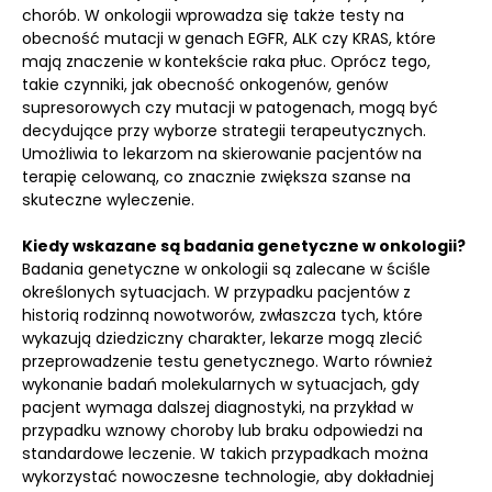
chorób. W onkologii wprowadza się także testy na
obecność mutacji w genach EGFR, ALK czy KRAS, które
mają znaczenie w kontekście raka płuc. Oprócz tego,
takie czynniki, jak obecność onkogenów, genów
supresorowych czy mutacji w patogenach, mogą być
decydujące przy wyborze strategii terapeutycznych.
Umożliwia to lekarzom na skierowanie pacjentów na
terapię celowaną, co znacznie zwiększa szanse na
skuteczne wyleczenie.
Kiedy wskazane są badania genetyczne w onkologii?
Badania genetyczne w onkologii są zalecane w ściśle
określonych sytuacjach. W przypadku pacjentów z
historią rodzinną nowotworów, zwłaszcza tych, które
wykazują dziedziczny charakter, lekarze mogą zlecić
przeprowadzenie testu genetycznego. Warto również
wykonanie badań molekularnych w sytuacjach, gdy
pacjent wymaga dalszej diagnostyki, na przykład w
przypadku wznowy choroby lub braku odpowiedzi na
standardowe leczenie. W takich przypadkach można
wykorzystać nowoczesne technologie, aby dokładniej