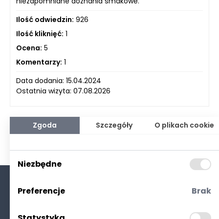
niezapomniane doznania smakowe.
Ilość odwiedzin:
926
Ilość kliknięć:
1
Ocena:
5
Komentarzy:
1
Data dodania: 15.04.2024
Ostatnia wizyta: 07.08.2026
Zgoda
Szczegóły
O plikach cookie
Niezbędne
Preferencje
Brak
O nas
Kontakt
Statystyka