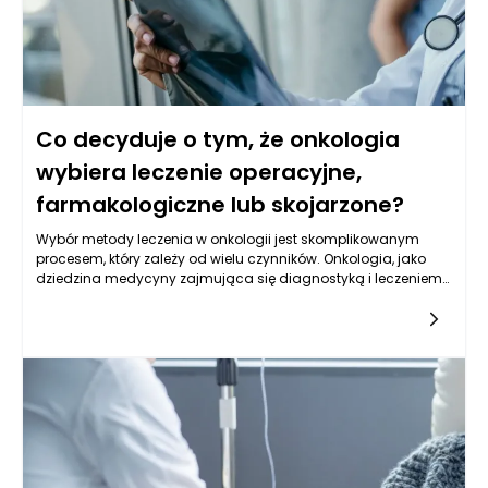
Co decyduje o tym, że onkologia
wybiera leczenie operacyjne,
farmakologiczne lub skojarzone?
Wybór metody leczenia w onkologii jest skomplikowanym
procesem, który zależy od wielu czynników. Onkologia, jako
dziedzina medycyny zajmująca się diagnostyką i leczeniem
nowotworów, przyjmuje różne podejścia, w tym chirurgiczne,
farmakologiczne i skojarzone. Każda z tych metod ma swoje
wskazania, a ich wybór często determinowany jest przez
specyfikę nowotworu, miejsca jego występowania, stopień
zaawansowania choroby oraz indywidualne cechy pacjenta.