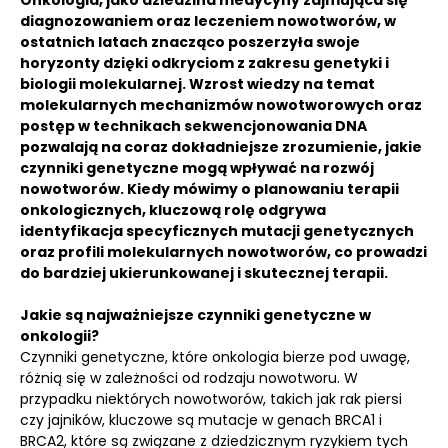
Onkologia, jako dziedzina medycyny zajmująca się
diagnozowaniem oraz leczeniem nowotworów, w
ostatnich latach znacząco poszerzyła swoje
horyzonty dzięki odkryciom z zakresu genetyki i
biologii molekularnej. Wzrost wiedzy na temat
molekularnych mechanizmów nowotworowych oraz
postęp w technikach sekwencjonowania DNA
pozwalają na coraz dokładniejsze zrozumienie, jakie
czynniki genetyczne mogą wpływać na rozwój
nowotworów. Kiedy mówimy o planowaniu terapii
onkologicznych, kluczową rolę odgrywa
identyfikacja specyficznych mutacji genetycznych
oraz profili molekularnych nowotworów, co prowadzi
do bardziej ukierunkowanej i skutecznej terapii.
Jakie są najważniejsze czynniki genetyczne w
onkologii?
Czynniki genetyczne, które onkologia bierze pod uwagę,
różnią się w zależności od rodzaju nowotworu. W
przypadku niektórych nowotworów, takich jak rak piersi
czy jajników, kluczowe są mutacje w genach BRCA1 i
BRCA2, które są związane z dziedzicznym ryzykiem tych