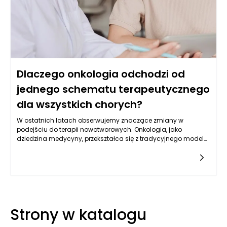
jakości życia pacjentów.
Dlaczego onkologia odchodzi od
jednego schematu terapeutycznego
dla wszystkich chorych?
W ostatnich latach obserwujemy znaczące zmiany w
podejściu do terapii nowotworowych. Onkologia, jako
dziedzina medycyny, przekształca się z tradycyjnego modelu
opartego na jednym uniwersalnym schemacie
terapeutycznym w kierunku bardziej zindywidualizowanego
podejścia. Ten trend oparty jest na coraz większej wiedzy
dotyczącej biochemicznych i genetycznych uwarunkowań
nowotworów oraz zrozumieniu różnorodności pacjentów.
Współczesne badania ukazują, że cancer to złożony problem
wymagający dostosowanych strategii terapeutycznych, co
Strony w katalogu
przekłada się na lepsze wyniki leczenia oraz jakość życia
chorych.