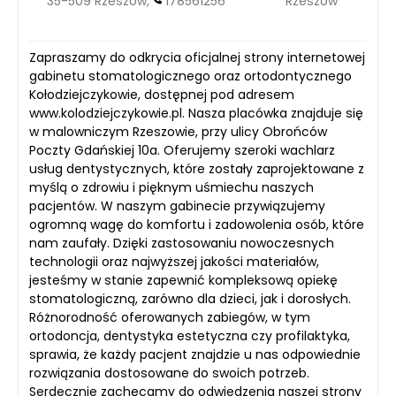
35-509 Rzeszów,
178561256
Rzeszów
Zapraszamy do odkrycia oficjalnej strony internetowej
gabinetu stomatologicznego oraz ortodontycznego
Kołodziejczykowie, dostępnej pod adresem
www.kolodziejczykowie.pl. Nasza placówka znajduje się
w malowniczym Rzeszowie, przy ulicy Obrońców
Poczty Gdańskiej 10a. Oferujemy szeroki wachlarz
usług dentystycznych, które zostały zaprojektowane z
myślą o zdrowiu i pięknym uśmiechu naszych
pacjentów. W naszym gabinecie przywiązujemy
ogromną wagę do komfortu i zadowolenia osób, które
nam zaufały. Dzięki zastosowaniu nowoczesnych
technologii oraz najwyższej jakości materiałów,
jesteśmy w stanie zapewnić kompleksową opiekę
stomatologiczną, zarówno dla dzieci, jak i dorosłych.
Różnorodność oferowanych zabiegów, w tym
ortodoncja, dentystyka estetyczna czy profilaktyka,
sprawia, że każdy pacjent znajdzie u nas odpowiednie
rozwiązania dostosowane do swoich potrzeb.
Serdecznie zachęcamy do odwiedzenia naszej strony