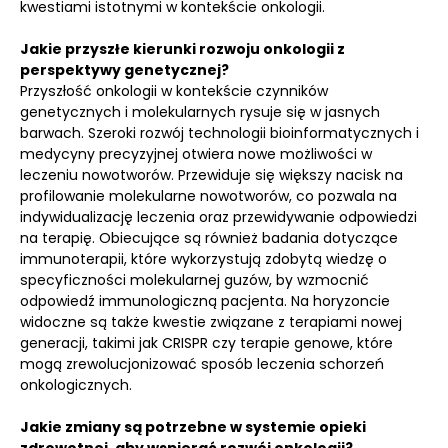
kwestiami istotnymi w kontekście onkologii.
Jakie przyszłe kierunki rozwoju onkologii z
perspektywy genetycznej?
Przyszłość onkologii w kontekście czynników
genetycznych i molekularnych rysuje się w jasnych
barwach. Szeroki rozwój technologii bioinformatycznych i
medycyny precyzyjnej otwiera nowe możliwości w
leczeniu nowotworów. Przewiduje się większy nacisk na
profilowanie molekularne nowotworów, co pozwala na
indywidualizację leczenia oraz przewidywanie odpowiedzi
na terapię. Obiecujące są również badania dotyczące
immunoterapii, które wykorzystują zdobytą wiedzę o
specyficzności molekularnej guzów, by wzmocnić
odpowiedź immunologiczną pacjenta. Na horyzoncie
widoczne są także kwestie związane z terapiami nowej
generacji, takimi jak CRISPR czy terapie genowe, które
mogą zrewolucjonizować sposób leczenia schorzeń
onkologicznych.
Jakie zmiany są potrzebne w systemie opieki