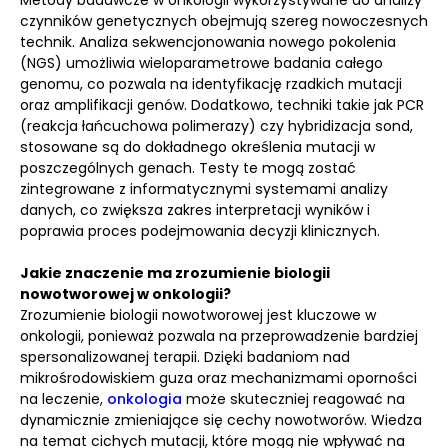
Metody badawcze w onkologii wykorzystywane do analizy
czynników genetycznych obejmują szereg nowoczesnych
technik. Analiza sekwencjonowania nowego pokolenia
(NGS) umożliwia wieloparametrowe badania całego
genomu, co pozwala na identyfikację rzadkich mutacji
oraz amplifikacji genów. Dodatkowo, techniki takie jak PCR
(reakcja łańcuchowa polimerazy) czy hybridizacja sond,
stosowane są do dokładnego określenia mutacji w
poszczególnych genach. Testy te mogą zostać
zintegrowane z informatycznymi systemami analizy
danych, co zwiększa zakres interpretacji wyników i
poprawia proces podejmowania decyzji klinicznych.
Jakie znaczenie ma zrozumienie biologii
nowotworowej w onkologii?
Zrozumienie biologii nowotworowej jest kluczowe w
onkologii, ponieważ pozwala na przeprowadzenie bardziej
spersonalizowanej terapii. Dzięki badaniom nad
mikrośrodowiskiem guza oraz mechanizmami oporności
na leczenie,
onkologia
może skuteczniej reagować na
dynamicznie zmieniające się cechy nowotworów. Wiedza
na temat cichych mutacji, które mogą nie wpływać na