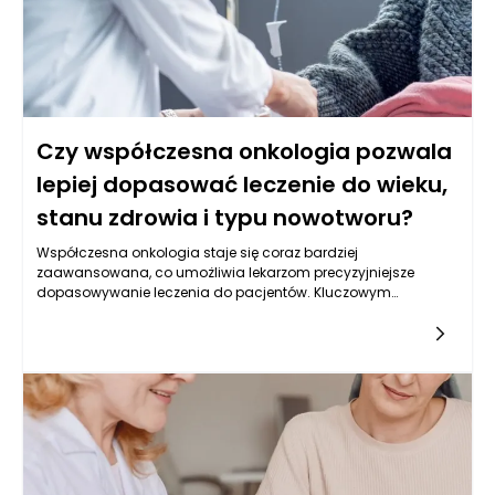
Czy współczesna onkologia pozwala
lepiej dopasować leczenie do wieku,
stanu zdrowia i typu nowotworu?
Współczesna onkologia staje się coraz bardziej
zaawansowana, co umożliwia lekarzom precyzyjniejsze
dopasowywanie leczenia do pacjentów. Kluczowym
czynnikiem w tej personalizacji jest wiek pacjenta, ponieważ
różne grupy wiekowe mogą reagować odmiennie na terapie,
a także różnić się tolerancją leczenia. U starszych pacjentów,
dla których często występują współistniejące schorzenia,
konieczne jest podejście składające się nie tylko z
uwzględnienia rodzaju nowotworu, ale także ogólnego stanu
zdrowia. Z kolei młodsze osoby mogą mieć inny profil ryzyka i
oczekiwania związane z leczeniem. W nowoczesnej onkologii
uwzględnia się te różnice, aby opracować odpowiedni plan
terapeutyczny, co prowadzi do lepszych wyników leczenia i