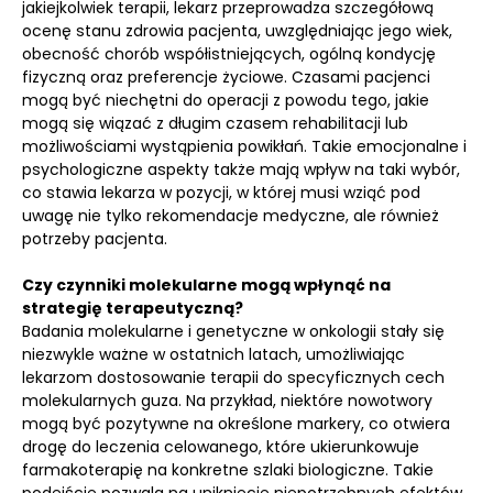
jakiejkolwiek terapii, lekarz przeprowadza szczegółową
ocenę stanu zdrowia pacjenta, uwzględniając jego wiek,
obecność chorób współistniejących, ogólną kondycję
fizyczną oraz preferencje życiowe. Czasami pacjenci
mogą być niechętni do operacji z powodu tego, jakie
mogą się wiązać z długim czasem rehabilitacji lub
możliwościami wystąpienia powikłań. Takie emocjonalne i
psychologiczne aspekty także mają wpływ na taki wybór,
co stawia lekarza w pozycji, w której musi wziąć pod
uwagę nie tylko rekomendacje medyczne, ale również
potrzeby pacjenta.
Czy czynniki molekularne mogą wpłynąć na
strategię terapeutyczną?
Badania molekularne i genetyczne w onkologii stały się
niezwykle ważne w ostatnich latach, umożliwiając
lekarzom dostosowanie terapii do specyficznych cech
molekularnych guza. Na przykład, niektóre nowotwory
mogą być pozytywne na określone markery, co otwiera
drogę do leczenia celowanego, które ukierunkowuje
farmakoterapię na konkretne szlaki biologiczne. Takie