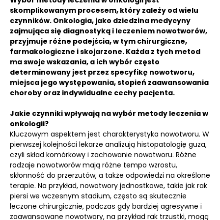
Wybór metody leczenia w onkologii jest
skomplikowanym procesem, który zależy od wielu
czynników. Onkologia, jako dziedzina medycyny
zajmująca się diagnostyką i leczeniem nowotworów,
przyjmuje różne podejścia, w tym chirurgiczne,
farmakologiczne i skojarzone. Każda z tych metod
ma swoje wskazania, a ich wybór często
determinowany jest przez specyfikę nowotworu,
miejsca jego występowania, stopień zaawansowania
choroby oraz indywidualne cechy pacjenta.
Jakie czynniki wpływają na wybór metody leczenia w
onkologii?
Kluczowym aspektem jest charakterystyka nowotworu. W
pierwszej kolejności lekarze analizują histopatologię guza,
czyli skład komórkowy i zachowanie nowotworu. Różne
rodzaje nowotworów mają różne tempo wzrostu,
skłonność do przerzutów, a także odpowiedzi na określone
terapie. Na przykład, nowotwory jednostkowe, takie jak rak
piersi we wczesnym stadium, często są skutecznie
leczone chirurgicznie, podczas gdy bardziej agresywne i
zaawansowane nowotwory, na przykład rak trzustki, mogą