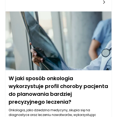
terapeutycznym w kierunku bardziej zindywidualizowanego
podejścia. Ten trend oparty jest na coraz większej wiedzy
dotyczącej biochemicznych i genetycznych uwarunkowań
nowotworów oraz zrozumieniu różnorodności pacjentów.
Współczesne badania ukazują, że cancer to złożony problem
wymagający dostosowanych strategii terapeutycznych, co
przekłada się na lepsze wyniki leczenia oraz jakość życia
chorych.
W jaki sposób onkologia
wykorzystuje profil choroby pacjenta
do planowania bardziej
precyzyjnego leczenia?
Onkologia, jako dziedzina medycyny, skupia się na
diagnostyce oraz leczeniu nowotworów, wykorzystując