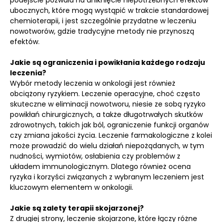
podejście pozwala na uniknięcie niepotrzebnych efektów
ubocznych, które mogą wystąpić w trakcie standardowej
chemioterapii, i jest szczególnie przydatne w leczeniu
nowotworów, gdzie tradycyjne metody nie przynoszą
efektów.
Jakie są ograniczenia i powikłania każdego rodzaju
leczenia?
Wybór metody leczenia w onkologii jest również
obciążony ryzykiem. Leczenie operacyjne, choć często
skuteczne w eliminacji nowotworu, niesie ze sobą ryzyko
powikłań chirurgicznych, a także długotrwałych skutków
zdrowotnych, takich jak ból, ograniczenie funkcji organów
czy zmiana jakości życia. Leczenie farmakologiczne z kolei
może prowadzić do wielu działań niepożądanych, w tym
nudności, wymiotów, osłabienia czy problemów z
układem immunologicznym. Dlatego również ocena
ryzyka i korzyści związanych z wybranym leczeniem jest
kluczowym elementem w onkologii.
Jakie są zalety terapii skojarzonej?
Z drugiej strony, leczenie skojarzone, które łączy różne