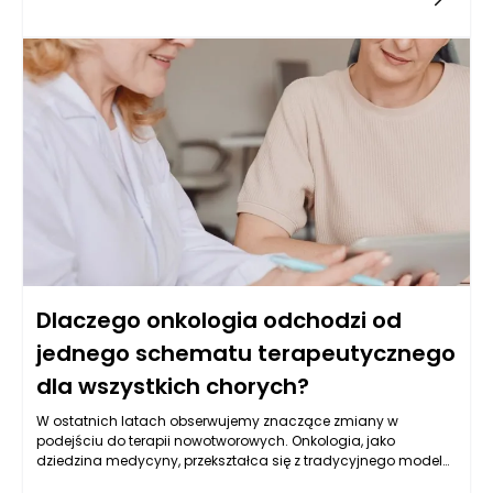
a także różnić się tolerancją leczenia. U starszych pacjentów,
dla których często występują współistniejące schorzenia,
konieczne jest podejście składające się nie tylko z
uwzględnienia rodzaju nowotworu, ale także ogólnego stanu
zdrowia. Z kolei młodsze osoby mogą mieć inny profil ryzyka i
oczekiwania związane z leczeniem. W nowoczesnej onkologii
uwzględnia się te różnice, aby opracować odpowiedni plan
terapeutyczny, co prowadzi do lepszych wyników leczenia i
jakości życia pacjentów.
Dlaczego onkologia odchodzi od
jednego schematu terapeutycznego
dla wszystkich chorych?
W ostatnich latach obserwujemy znaczące zmiany w
podejściu do terapii nowotworowych. Onkologia, jako
dziedzina medycyny, przekształca się z tradycyjnego modelu
opartego na jednym uniwersalnym schemacie